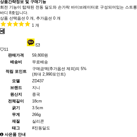
상품간략정보 및 구매기능
회전 기능이 탑재된 전동 딜도와 손가락 바이브레이터로 구성되어있는 스트롱
바디 8호입니다.
상품 선택옵션 0 개, 추가옵션 0 개
1 개
11
판매가격
59,800원
배송비
무료배송
구매금액(추가옵션 제외)의 5%
적립 포인트
(최대 2,990포인트)
모델
ZD437
브랜드
지니
원산지
중국
전체길이
18cm
굵기
3.5cm
무게
266g
재질
실리콘
태그
#진동딜도
사은품 안내