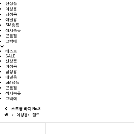
신상품
여성용
남성용
애널용
SM용품
섹시속옷
콘돔젤
그밖에
베스트
SALE
신상품
여성용
남성용
애널용
SM용품
콘돔젤
섹시속옷
그밖에
스트롱 바디 No.8
여성용
딜도