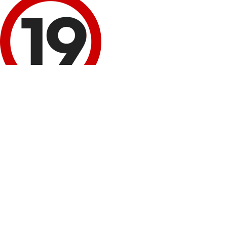
이 정보 내용은 청소년 유해매체물로서 '정보통신망 이용 촉진 및 정보보호 등에 
회원 로그인
네이버
로그인
구글+
로그인
비회원 성인인증
휴대폰 본인확인
봉봉몰 회원가입