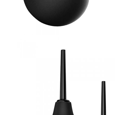
판매가격
7,400원
3,000원
배송비 결제
배송비 안내
총 주문 금액 3만 원 이상 또는 무료배송 
적립 포인트
구매금액(추가옵션 제외)의 10% (최대 740
모델
BB0023
원산지
중국
사은품 안내
사라사라 팩젤 10ml 1개
팩으로 포장되어 있어 휴대성이 좋은 러브젤 사라사라 팩젤입니다. 1팩
사은품은 재고 소진 시 변경될 수 있으며, 사은품 품절 시 동일한 
선택옵션
용량
선택된 옵션
장바구니
바로구매
이전상품
다음 상품
상세정보