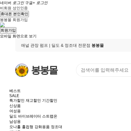
네이버
로그인
구글+
로그인
비회원 성인인증
휴대폰 본인확인
봉봉몰 회원가입
회원가입
모바일 화면으로 보기
애널 관장 펌프
| 딜도 & 정조대 전문점
봉봉몰
봉봉몰
베스트
SALE
특가할인
재고할인
기간할인
신상품
여성용
딜도
바이브레이터
스트랩온
남성용
오나홀
홀컵형
강화용품
정조대