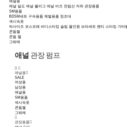
애널용
애널 딜도
애널 플러그
애널 비즈
전립선 자위
관장용품
SM용품
BDSM세트
구속용품
체벌용품
정조대
섹시속옷
빅사이즈
코스프레
바디스타킹
슬립
올인원
브라세트
팬티
스타킹
가터
콘돔젤
콘돔
젤
그밖에
애널
관장 펌프
애널용
SALE
여성용
남성용
애널용
SM용품
섹시속옷
콘돔젤
그밖에
관장용품