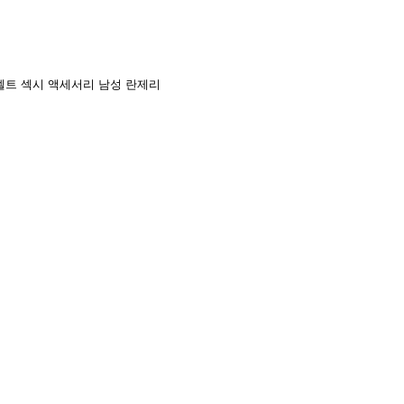
벨트
섹시 액세서리
남성 란제리