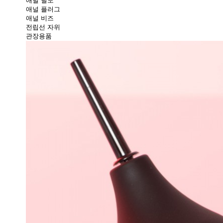
애널 딜도
애널 플러그
애널 비즈
전립선 자위
관장용품