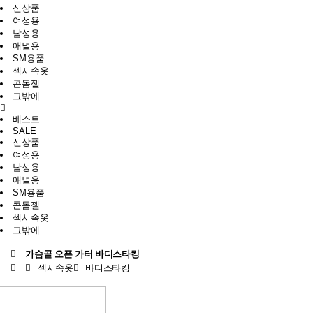
신상품
여성용
남성용
애널용
SM용품
섹시속옷
콘돔젤
그밖에
베스트
SALE
신상품
여성용
남성용
애널용
SM용품
콘돔젤
섹시속옷
그밖에
가슴골 오픈 가터 바디스타킹
섹시속옷
바디스타킹