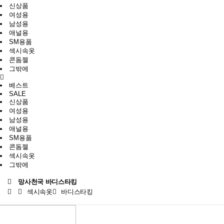
신상품
여성용
남성용
애널용
SM용품
섹시속옷
콘돔젤
그밖에
베스트
SALE
신상품
여성용
남성용
애널용
SM용품
콘돔젤
섹시속옷
그밖에
망사천국 바디스타킹
섹시속옷
바디스타킹