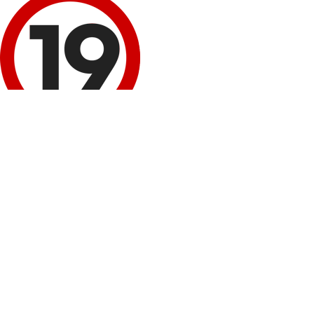
이 정보 내용은 청소년 유해매체물로서 '정보통신망 이용 촉진 및 정보보호 등에 
회원 로그인
네이버
로그인
구글+
로그인
비회원 성인인증
휴대폰 본인확인
봉봉몰 회원가입