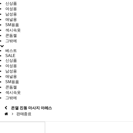
신상품
여성용
남성용
애널용
SM용품
섹시속옷
콘돔젤
그밖에
베스트
SALE
신상품
여성용
남성용
애널용
SM용품
콘돔젤
섹시속옷
그밖에
온열 진동 마사지 아레스
판매종료