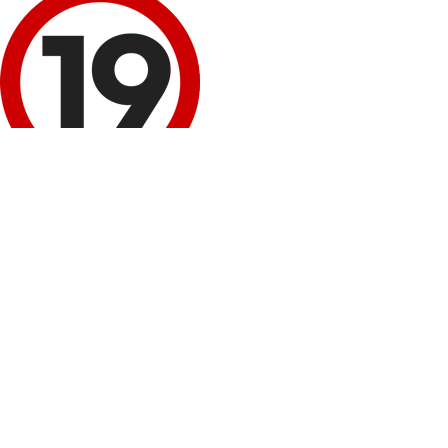
이 정보 내용은 청소년 유해매체물로서 '정보통신망 이용 촉진 및 정보보호 등에 
회원 로그인
네이버
로그인
구글+
로그인
비회원 성인인증
휴대폰 본인확인
봉봉몰 회원가입