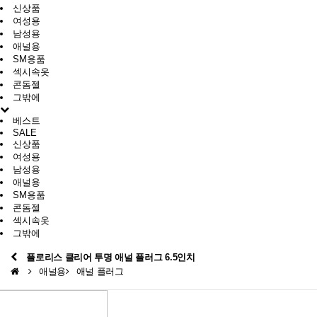
신상품
여성용
남성용
애널용
SM용품
섹시속옷
콘돔젤
그밖에
베스트
SALE
신상품
여성용
남성용
애널용
SM용품
콘돔젤
섹시속옷
그밖에
플로리스 클리어 투명 애널 플러그 6.5인치
애널용
애널 플러그