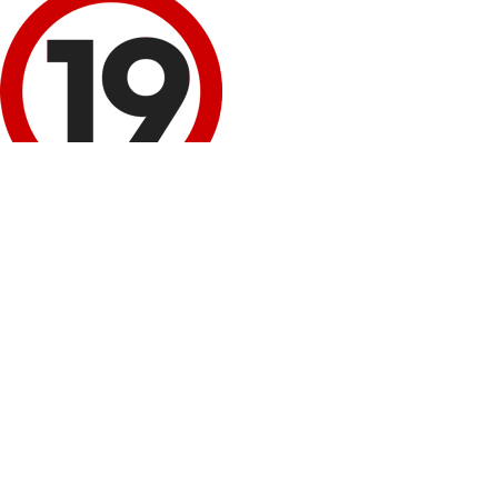
이 정보 내용은 청소년 유해매체물로서 '정보통신망 이용 촉진 및 정보보호 등에 
회원 로그인
네이버
로그인
구글+
로그인
비회원 성인인증
휴대폰 본인확인
봉봉몰 회원가입