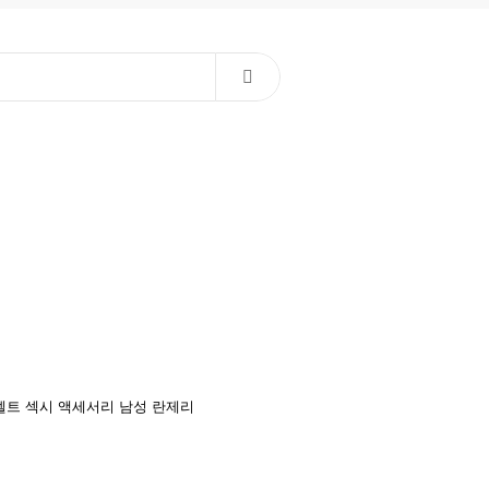
벨트
섹시 액세서리
남성 란제리