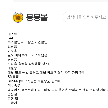
봉봉몰
베스트
SALE
특가할인
재고할인
기간할인
신상품
여성용
딜도
바이브레이터
스트랩온
남성용
오나홀
홀컵형
강화용품
정조대
애널용
애널 딜도
애널 플러그
애널 비즈
전립선 자위
관장용품
SM용품
BDSM세트
구속용품
체벌용품
정조대
섹시속옷
빅사이즈
코스프레
바디스타킹
슬립
올인원
브라세트
팬티
스타킹
가터
콘돔젤
콘돔
젤
그밖에