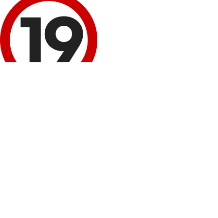
이 정보 내용은 청소년 유해매체물로서 '정보통신망 이용 촉진 및 정보보호 등에 
회원 로그인
네이버
로그인
구글+
로그인
비회원 성인인증
휴대폰 본인확인
봉봉몰 회원가입