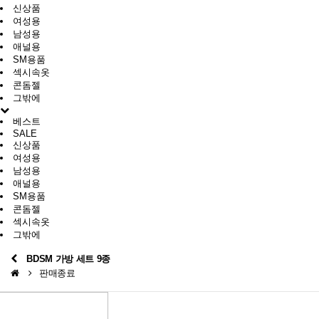
신상품
여성용
남성용
애널용
SM용품
섹시속옷
콘돔젤
그밖에
베스트
SALE
신상품
여성용
남성용
애널용
SM용품
콘돔젤
섹시속옷
그밖에
BDSM 가방 세트 9종
판매종료