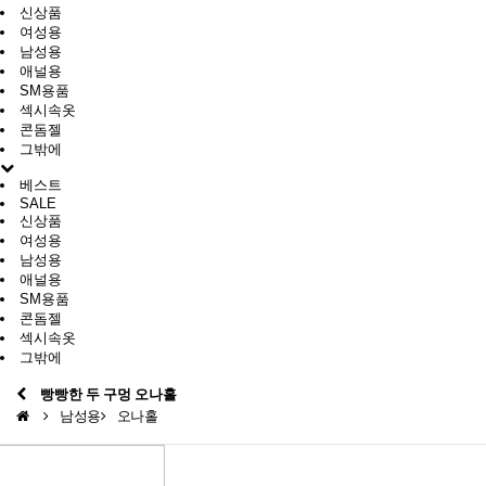
신상품
여성용
남성용
애널용
SM용품
섹시속옷
콘돔젤
그밖에
베스트
SALE
신상품
여성용
남성용
애널용
SM용품
콘돔젤
섹시속옷
그밖에
빵빵한 두 구멍 오나홀
남성용
오나홀