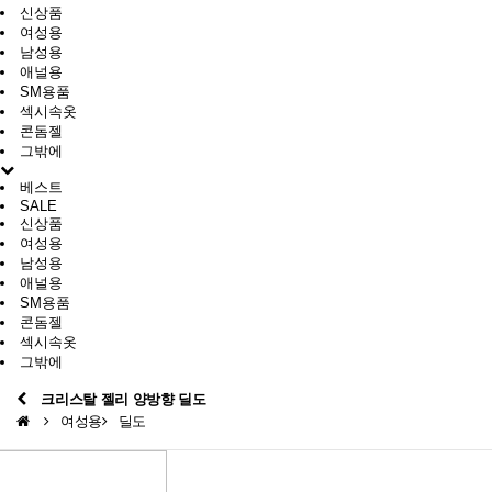
신상품
여성용
남성용
애널용
SM용품
섹시속옷
콘돔젤
그밖에
베스트
SALE
신상품
여성용
남성용
애널용
SM용품
콘돔젤
섹시속옷
그밖에
크리스탈 젤리 양방향 딜도
여성용
딜도