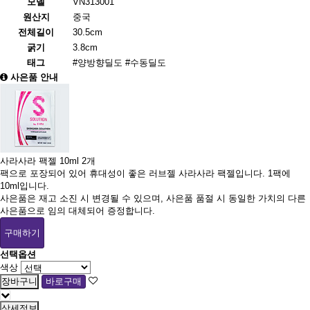
모델
VN313001
원산지
중국
전체길이
30.5cm
굵기
3.8cm
태그
#양방향딜도
#수동딜도
사은품 안내
사라사라 팩젤 10ml 2개
팩으로 포장되어 있어 휴대성이 좋은 러브젤 사라사라 팩젤입니다. 1팩에
10ml입니다.
사은품은 재고 소진 시 변경될 수 있으며, 사은품 품절 시 동일한 가치의 다른
사은품으로 임의 대체되어 증정합니다.
구매하기
선택옵션
색상
상세정보