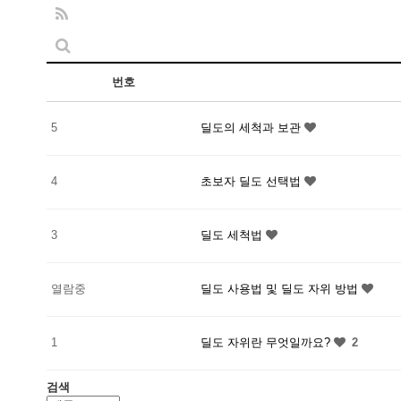
번호
5
딜도의 세척과 보관
4
초보자 딜도 선택법
3
딜도 세척법
열람중
딜도 사용법 및 딜도 자위 방법
1
딜도 자위란 무엇일까요?
2
검색