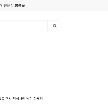
조대 전문점
봉봉몰
벨트
섹시 액세서리
남성 란제리