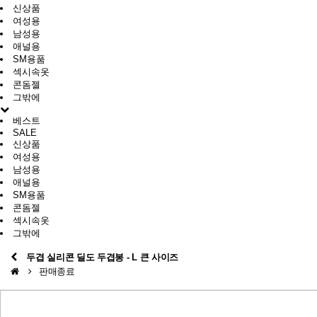
신상품
여성용
남성용
애널용
SM용품
섹시속옷
콘돔젤
그밖에
베스트
SALE
신상품
여성용
남성용
애널용
SM용품
콘돔젤
섹시속옷
그밖에
두겹 실리콘 딜도 두겹봉 - L 큰 사이즈
판매종료