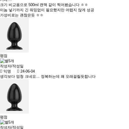
크기 비교용으로 500ml 캔맥 같이 찍어봤습니다 ㅎㅎ
이놈 넣기까지 긴 워밍없이 필요했지만 어렵지 않게 성공
가성비로는 괜찮은듯 ㅎㅎ
평점
작성자/작성일
익명
24-06-04
생각보다 엄청 크네요… 정복하는데 꽤 오래걸릴듯합니다
평점
작성자/작성일