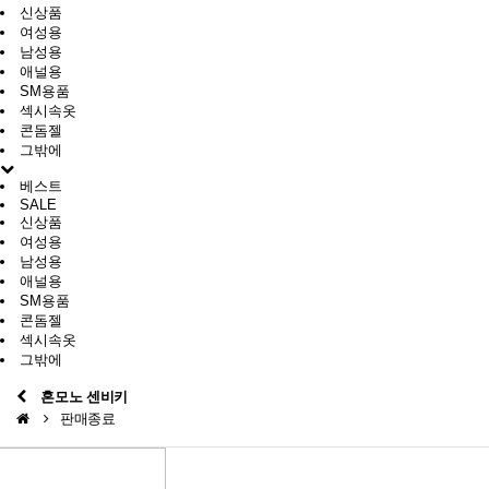
신상품
여성용
남성용
애널용
SM용품
섹시속옷
콘돔젤
그밖에
베스트
SALE
신상품
여성용
남성용
애널용
SM용품
콘돔젤
섹시속옷
그밖에
혼모노 센비키
판매종료