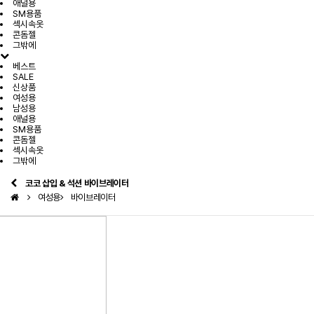
애널용
SM용품
섹시속옷
콘돔젤
그밖에
베스트
SALE
신상품
여성용
남성용
애널용
SM용품
콘돔젤
섹시속옷
그밖에
코코 삽입 & 석션 바이브레이터
여성용
바이브레이터