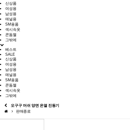
신상품
여성용
남성용
애널용
SM용품
섹시속옷
콘돔젤
그밖에
베스트
SALE
신상품
여성용
남성용
애널용
SM용품
콘돔젤
섹시속옷
그밖에
오구구 머쉬 양면 온열 진동기
판매종료