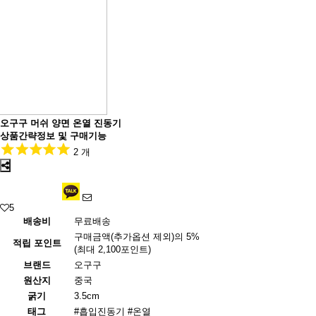
오구구 머쉬 양면 온열 진동기
상품간략정보 및 구매기능
2 개
5
배송비
무료배송
구매금액(추가옵션 제외)의 5%
적립 포인트
(최대 2,100포인트)
브랜드
오구구
원산지
중국
굵기
3.5cm
태그
#흡입진동기
#온열