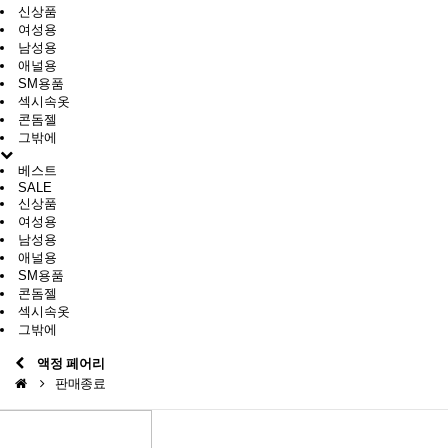
신상품
여성용
남성용
애널용
SM용품
섹시속옷
콘돔젤
그밖에
베스트
SALE
신상품
여성용
남성용
애널용
SM용품
콘돔젤
섹시속옷
그밖에
액정 페어리
판매종료