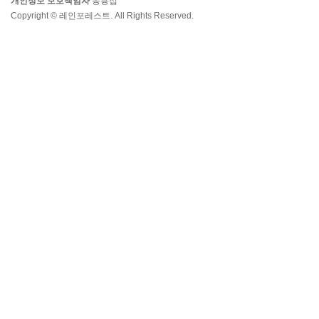
개인정보 보호책임자
송용섭
Copyright © 레인포레스트. All Rights Reserved.
2.5cm 확장 콘돔 LV1050
14,000
원
리얼리틱 실리콘 페니스 확장 슬리브
18,800
원
2.5cm 확장 콘돔 LV1051
14,000
원
5cm 확장 콘돔 LV1053
14,000
원