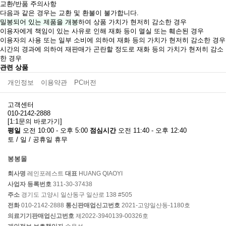
교환/반품 주의사항
다음과 같은 경우는 교환 및 환불이 불가합니다.
밀봉되어 있는 제품을 개봉
하여 상품 가치가 현저히 감소한 경우
이용자에게 책임이 있는 사유로 인해 재화 등이 멸실 또는 훼손된 경우
이용자의 사용 또는 일부 소비에 의하여 재화 등의 가치가 현저히 감소한 경우
시간의 경과에 의하여 재판매가 곤란할 정도로 재화 등의 가치가 현저히 감소
한 경우
관련 상품
개인정보
이용약관
PC버전
5cm 확장 콘돔 LV1052
14,000
원
고객센터
5cm 확장 콘돔 LV1054
010-2142-2888
[1:1문의 바로가기]
14,000
원
평일
오전 10:00 - 오후 5:00
점심시간
오전 11:40 - 오후 12:40
토 / 일 / 공휴일 휴무
실리콘 확장 콘돔 2.5cm확장
24,000
원
봉봉몰
회사명
레인포레스트
대표
HUANG QIAOYI
사업자 등록번호
311-30-37438
주소
경기도 고양시 일산동구 일산로 138 #505
전화
010-2142-2888
통신판매업신고번호
2021-고양일산동-1180호
의료기기판매업신고번호
제2022-3940139-00326호