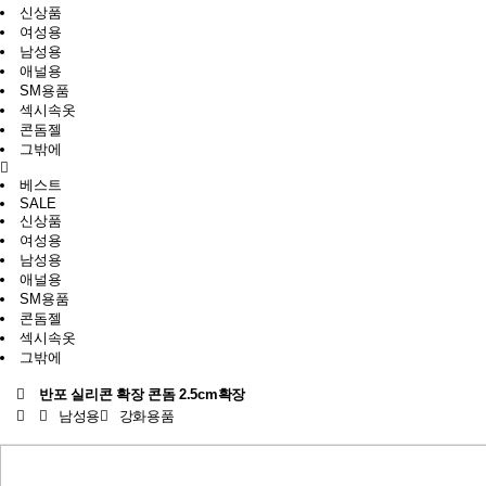
신상품
여성용
남성용
애널용
SM용품
섹시속옷
콘돔젤
그밖에
베스트
SALE
신상품
여성용
남성용
애널용
SM용품
콘돔젤
섹시속옷
그밖에
반포 실리콘 확장 콘돔 2.5cm확장
남성용
강화용품