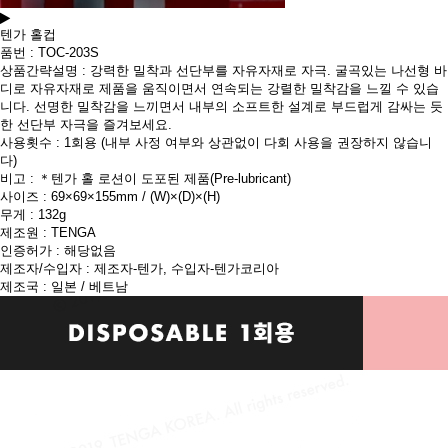
텐가 홀컵
품번 : TOC-203S
상품간략설명 : 강력한 밀착과 선단부를 자유자재로 자극. 굴곡있는 나선형 바
디로 자유자재로 제품을 움직이면서 연속되는 강렬한 밀착감을 느낄 수 있습
니다. 선명한 밀착감을 느끼면서 내부의 소프트한 설계로 부드럽게 감싸는 듯
한 선단부 자극을 즐겨보세요.
사용횟수 : 1회용 (내부 사정 여부와 상관없이 다회 사용을 권장하지 않습니
다)
비고 : ＊텐가 홀 로션이 도포된 제품(Pre-lubricant)
사이즈 : 69×69×155mm / (W)×(D)×(H)
무게 : 132g
제조원 : TENGA
인증허가 : 해당없음
제조자/수입자 : 제조자-텐가, 수입자-텐가코리아
제조국 : 일본 / 베트남