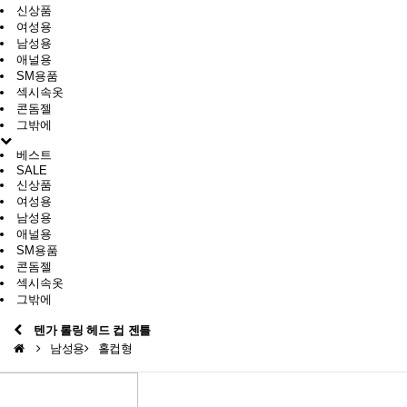
신상품
여성용
남성용
애널용
SM용품
섹시속옷
콘돔젤
그밖에
베스트
SALE
신상품
여성용
남성용
애널용
SM용품
콘돔젤
섹시속옷
그밖에
텐가 롤링 헤드 컵 젠틀
남성용
홀컵형