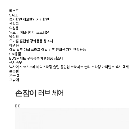
베스트
SALE
특가할인
재고할인
기간할인
신상품
여성용
딜도
바이브레이터
스트랩온
남성용
오나홀
홀컵형
강화용품
정조대
애널용
애널 딜도
애널 플러그
애널 비즈
전립선 자위
관장용품
SM용품
BDSM세트
구속용품
체벌용품
정조대
섹시속옷
빅사이즈
코스프레
바디스타킹
슬립
올인원
브라세트
팬티
스타킹
가터벨트
섹시 액
콘돔젤
콘돔
젤
그밖에
러브 체어
손잡이