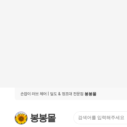
손잡이 러브 체어
| 딜도 & 정조대 전문점
봉봉몰
봉봉몰