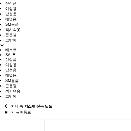
신상품
여성용
남성용
애널용
SM용품
섹시속옷
콘돔젤
그밖에
베스트
SALE
신상품
여성용
남성용
애널용
SM용품
콘돔젤
섹시속옷
그밖에
지니 죽 지스팟 진동 딜도
판매종료