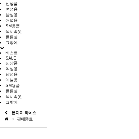
신상품
여성용
남성용
애널용
SM용품
섹시속옷
콘돔젤
그밖에
베스트
SALE
신상품
여성용
남성용
애널용
SM용품
콘돔젤
섹시속옷
그밖에
본디지 하네스
판매종료