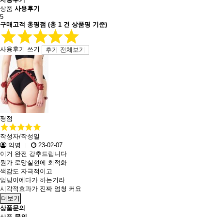
상품
사용후기
5
구매고객 총평점
(총
1
건 상품평 기준)
사용후기 쓰기
후기 전체보기
평점
작성자/작성일
익명
23-02-07
이거 완전 강추드립니다
뭔가 로망실현에 최적화
색감도 자극적이고
엉덩이에다가 하는거라
시각적효과가 진짜 엄청 커요
더보기
상품문의
상품
문의