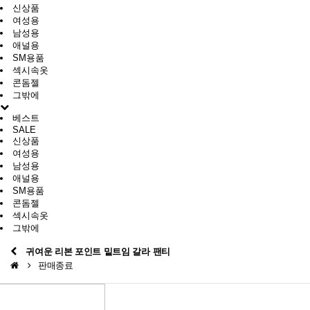
신상품
여성용
남성용
애널용
SM용품
섹시속옷
콘돔젤
그밖에
베스트
SALE
신상품
여성용
남성용
애널용
SM용품
콘돔젤
섹시속옷
그밖에
귀여운 리본 포인트 밑트임 갈라 팬티
판매종료