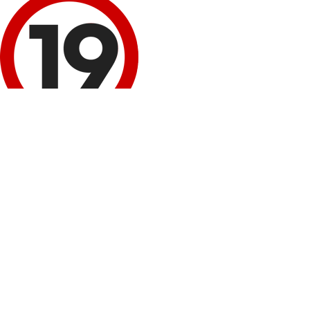
이 정보 내용은 청소년 유해매체물로서 '정보통신망 이용 촉진 및 정보보호 등에 
회원 로그인
네이버
로그인
구글+
로그인
비회원 성인인증
휴대폰 본인확인
봉봉몰 회원가입