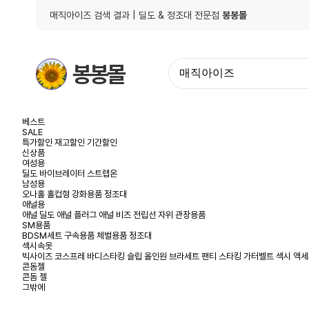
매직아이즈 검색 결과
| 딜도 & 정조대 전문점
봉봉몰
봉봉몰
베스트
SALE
특가할인
재고할인
기간할인
신상품
여성용
딜도
바이브레이터
스트랩온
남성용
오나홀
홀컵형
강화용품
정조대
애널용
애널 딜도
애널 플러그
애널 비즈
전립선 자위
관장용품
SM용품
BDSM세트
구속용품
체벌용품
정조대
섹시속옷
빅사이즈
코스프레
바디스타킹
슬립
올인원
브라세트
팬티
스타킹
가터벨트
섹시 액
콘돔젤
콘돔
젤
그밖에