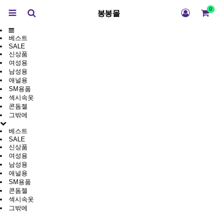
0
봉봉몰
베스트
SALE
신상품
여성용
남성용
애널용
SM용품
섹시속옷
콘돔젤
그밖에
베스트
SALE
신상품
여성용
남성용
애널용
SM용품
콘돔젤
섹시속옷
그밖에