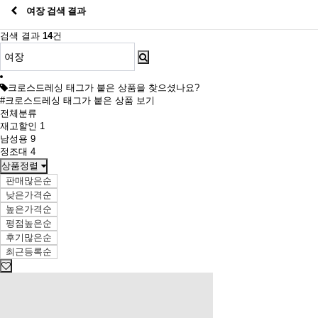
여장 검색 결과
검색 결과
14
건
크로스드레싱 태그가 붙은 상품을 찾으셨나요?
#크로스드레싱 태그가 붙은 상품 보기
전체분류
재고할인
1
남성용
9
정조대
4
상품정렬
판매많은순
낮은가격순
높은가격순
평점높은순
후기많은순
최근등록순