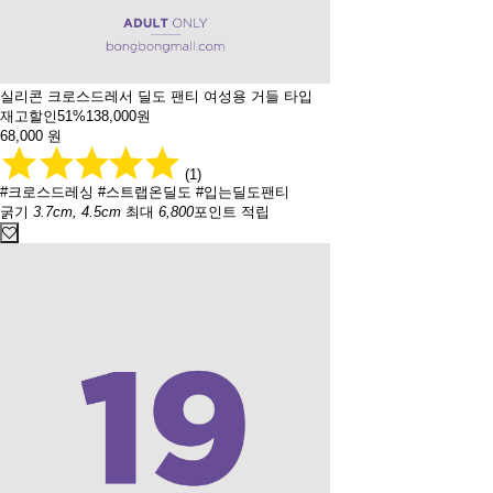
실리콘 크로스드레서 딜도 팬티 여성용 거들 타입
재고할인
51%
138,000원
68,000
원
(1)
#크로스드레싱
#스트랩온딜도
#입는딜도팬티
굵기
3.7cm, 4.5cm
최대
6,800
포인트 적립