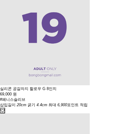
실리콘 공갈자지 할로우 G 8인치
69,000
원
#페니스슬리브
삽입길이
20cm
굵기
4.4cm
최대
6,900
포인트 적립