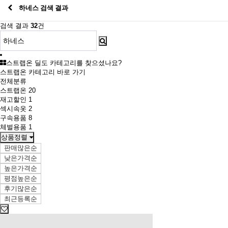
하네스 검색 결과
검색 결과
32
건
스트랩온 딜도 카테고리를 찾으셨나요?
스트랩온 카테고리 바로 가기
전체분류
스트랩온
20
재고할인
1
섹시속옷
2
구속용품
8
체벌용품
1
상품정렬
판매많은순
낮은가격순
높은가격순
평점높은순
후기많은순
최근등록순