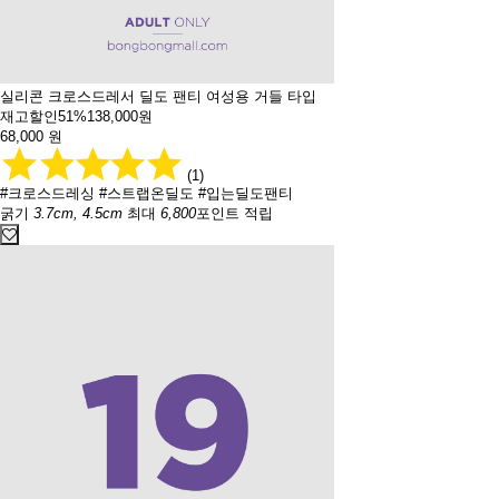
실리콘 크로스드레서 딜도 팬티 여성용 거들 타입
재고할인
51%
138,000원
68,000
원
(1)
#크로스드레싱
#스트랩온딜도
#입는딜도팬티
굵기
3.7cm, 4.5cm
최대
6,800
포인트 적립