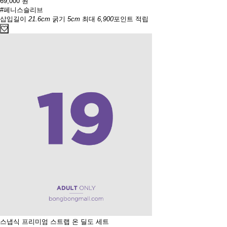
69,000
원
#페니스슬리브
삽입길이
21.6cm
굵기
5cm
최대
6,900
포인트 적립
스냅식 프리미엄 스트랩 온 딜도 세트