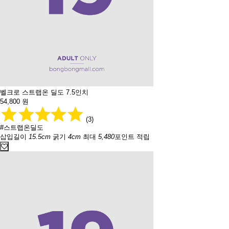
벨크로 스트랩온 딜도 7.5인치
54,800
원
(3)
#스트랩온딜도
삽입길이
15.5cm
굵기
4cm
최대
5,480
포인트 적립