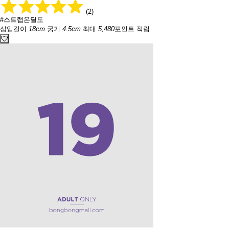
(2)
#스트랩온딜도
삽입길이
18cm
굵기
4.5cm
최대
5,480
포인트 적립