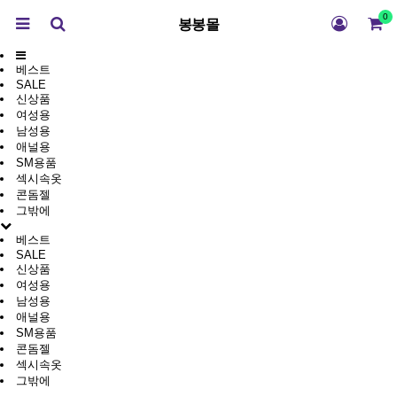
0
봉봉몰
베스트
SALE
신상품
여성용
남성용
애널용
SM용품
섹시속옷
콘돔젤
그밖에
베스트
SALE
신상품
여성용
남성용
애널용
SM용품
콘돔젤
섹시속옷
그밖에