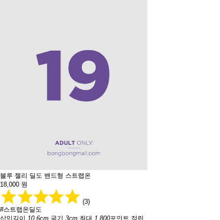
블루 젤리 딜도 밴드형 스트랩온
18,000
원
(3)
#스트랩온딜도
삽입길이
10.6cm
굵기
3cm
최대
1,800
포인트 적립