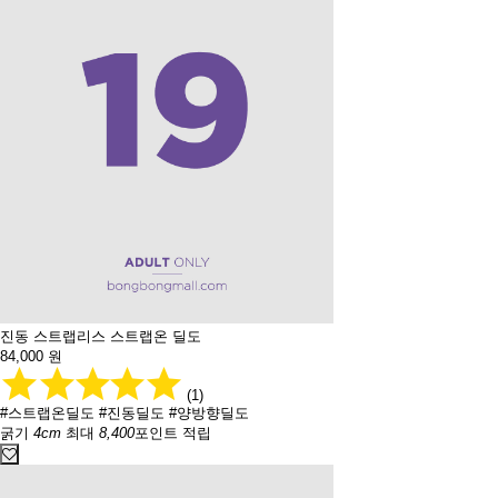
진동 스트랩리스 스트랩온 딜도
84,000
원
(1)
#스트랩온딜도
#진동딜도
#양방향딜도
굵기
4cm
최대
8,400
포인트 적립